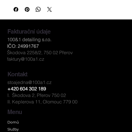
Vhodný pro každý lak — od běžných sedanů po 
metalízy. Pěnivý, snadno se oplachuje, žádné šmouhy.
Ideální pro pravidelnou víkendovou údržbu vozu doma. 
Šetrný k životnímu prostředí, vhodný do biologických 
čistíren odpadních vod.
Fakturační údaje
Použití:
100&1 detailing s.r.o.
Ředění:
 ruční mytí 1:200 (50 ml na 10 l vody), 
IČO: 24991767
vysokotlak 1:5 až 1:10.
Škodova 2258/2, 750 02 Přerov
Postup:
 Auto opláchněte, naneste rozpuštěný šampon 
faktury@100a1.cz
mycí rukavicí shora dolů, opláchněte tlakovou vodou a 
vysušte mikrovláknovým ručníkem. Nikdy nemýt na 
Kontakt
slunci ani na horkém laku.
stoajedna@100a1.cz
Obsah / velikost:
 1 l
+420 604 302 189
I. Škodova 2, Přerov 750 02
II. Keplerova 11, Olomouc 779 00
Menu
Domů
Služby