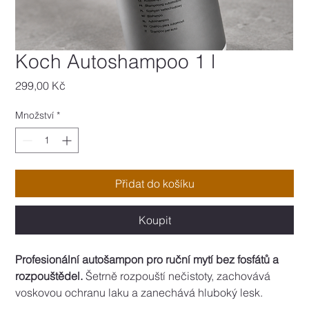
Koch Autoshampoo 1 l
Cena
299,00 Kč
Množství
*
Přidat do košíku
Koupit
Profesionální autošampon pro ruční mytí bez fosfátů a 
rozpouštědel.
 Šetrně rozpouští nečistoty, zachovává 
voskovou ochranu laku a zanechává hluboký lesk. 