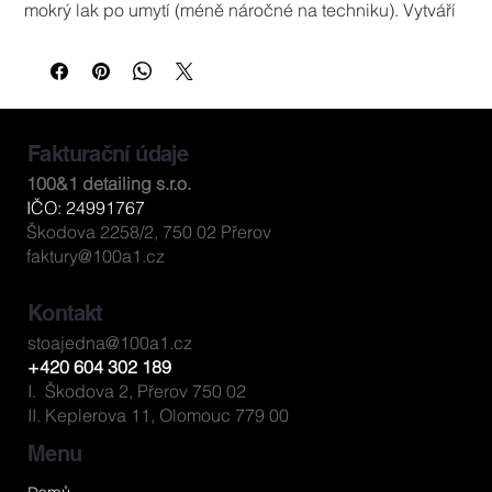
mokrý lak po umytí (méně náročné na techniku). Vytváří 
extrémně hladký povrch s odolností proti UV, kyselým 
dešťům a ptačímu trusu.
Použití:
Postup (mokrá cesta):
 Po umytí nastříkat na mokrý lak, 
opláchnout, vysušit. 
Postup (suchá cesta):
 Na suchý 
Fakturační údaje
umytý lak nastříkat, rozetřít mikrovláknem do ztracena, 
100&1 detailing s.r.o.
doleštit suchým mikrovláknem.
IČO: 24991767
Obsah / velikost:
 500 ml
Škodova 2258/2, 750 02 Přerov
faktury@100a1.cz
Kontakt
stoajedna@100a1.cz
+420 604 302 189
I. Škodova 2, Přerov 750 02
II. Keplerova 11, Olomouc 779 00
Menu
Domů