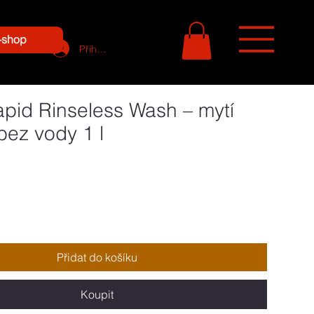
-shop
Přihlásit se
pid Rinseless Wash – mytí
bez vody 1 l
a
Přidat do košíku
Koupit