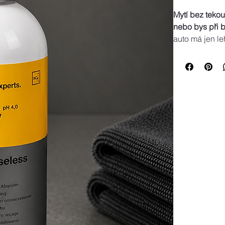
Mytí bez tekou
nebo bys při b
auto má jen le
hotovo. Šetří l
Funguje na le
důkladnými my
Použití:
Ředění:
 50 ml
Postup:
 Namočt
čistým suchým
Obsah / veliko