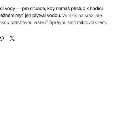
cí vody — pro situace, kdy nemáš přístup k hadici 
ěžném mytí jen plýtval vodou.
 Vyrážíš na sraz, ale 
hkou prachovou vrstvu? Spreyni, setři mikrovláknem, 
itry vody a desítky minut času.
hce zaprášené vozy nebo jako rychlá údržba mezi 
tími. Není určeno pro silně zaneřeněná auta.
 na 5 l vody v kbelíku.
e mikrovláknový ručník, otřete partii, ihned setřete 
 mikrovláknem. Měňte ručníky často.
st:
 1 l