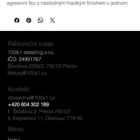
agresivní řez s následným hladkým finishem v jednom 
průchodu. Ideální volba, pokud chceš výsledek v 
polovičním čase oproti vícekrokové korekci.
Použití:
Použití:
 126 mm, standardní unašeč 125 mm. Nejlepší 
kombinace: oranžový kotouč + pasta One Cut & Finish 
Fakturační údaje
+ rychlost 1500–2000 ot/min. Před prvním použitím 
100&1 detailing s.r.o.
navlhčit.
IČO: 24991767
Obsah / velikost:
 Ø 126 mm
Škodova 2258/2, 750 02 Přerov
faktury@100a1.cz
Kontakt
stoajedna@100a1.cz
+420 604 302 189
I. Škodova 2, Přerov 750 02
II. Keplerova 11, Olomouc 779 00
Menu
Domů