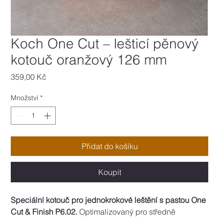
Koch One Cut – lešticí pěnový
kotouč oranžový 126 mm
Cena
359,00 Kč
Množství
*
Přidat do košíku
Koupit
Speciální kotouč pro jednokrokové leštění s pastou One 
Cut & Finish P6.02.
 Optimalizovaný pro středně 